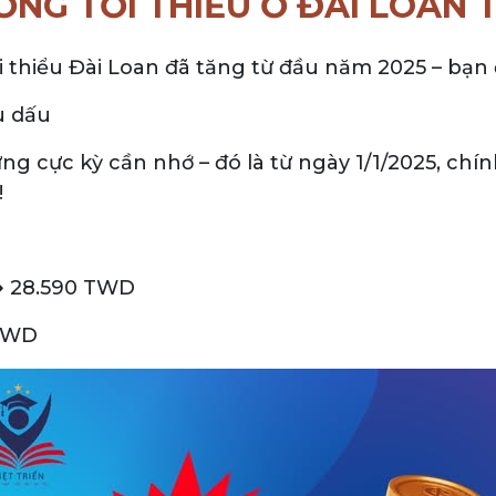
NG TỐI THIỂU Ở ĐÀI LOAN 
ối thiểu Đài Loan đã tăng từ đầu năm 2025 – bạn
u dấu
g cực kỳ cần nhớ – đó là từ ngày 1/1/2025, chí
!
➜ 28.590 TWD
 TWD