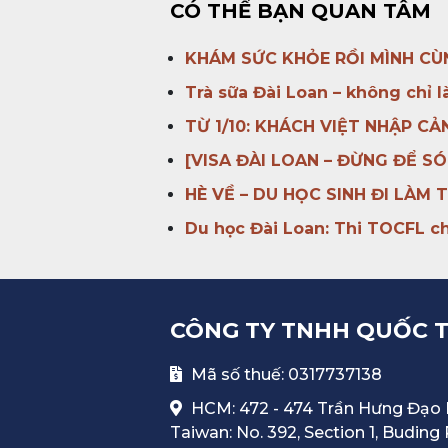
CÓ THỂ BẠN QUAN TÂM
KHÁM SỨC KHỎE RỒI MÌNH CÙN
Trà sữa Đài Loan – không chỉ 
TỪ 1/10: KHÁCH VIỆT NHẬP C
[VISA ĐÀI LOAN – ĐỪNG ĐỂ SÓ
HÈ VỀ – DU HỌC SINH ĐI LÀM 
Du học Đài Loan: Thi TOCFL 
CÔNG TY TNHH QUỐC TẾ
Mã số thuế: 0317737138
HCM: 472 - 474 Trần Hưng Đạo 
Taiwan: No. 392, Section 1, Buding 