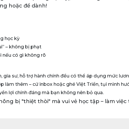
ng hoặc để dành!
g học kỳ
i” – không bị phạt
i nếu có gì không rõ
n, gia sư, hỗ trợ hành chính đều có thể áp dụng mức lươ
ép làm thêm – cứ inbox hoặc ghé Việt Triển, tụi mình hướ
yền lợi chính đáng mà bạn không nên bỏ qua.
ông bị "thiệt thòi" mà vui vẻ học tập – làm việc