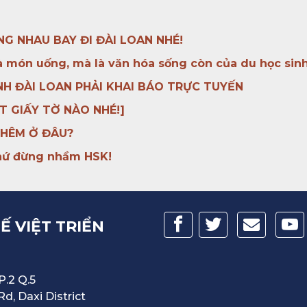
G NHAU BAY ĐI ĐÀI LOAN NHÉ!
là món uống, mà là văn hóa sống còn của du học sinh
ẢNH ĐÀI LOAN PHẢI KHAI BÁO TRỰC TUYẾN
T GIẤY TỜ NÀO NHÉ!]
THÊM Ở ĐÂU?
chứ đừng nhầm HSK!
 VIỆT TRIỂN
P.2 Q.5
Rd, Daxi District