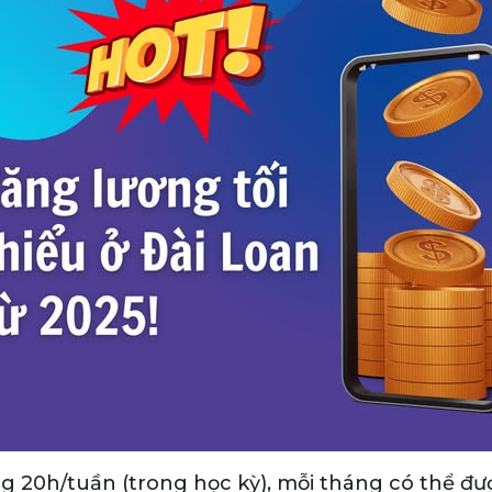
 20h/tuần (trong học kỳ), mỗi tháng có thể đ