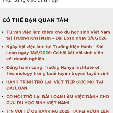
một công việc phù hợp
CÓ THỂ BẠN QUAN TÂM
Tư vấn việc làm thêm cho du học sinh Việt Nam
tại Trường Khai Nam – Đài Loan ngày 3/6/2026
Ngày hội việc làm tại Trường Kiện Hành – Đài
Loan ngày 18/5/2026: Cơ hội kết nối sinh viên
với doanh nghiệp
Đồng hành cùng Trường Nanya Institute of
Technology trong buổi tuyên truyền tuyển sinh
HÀNH TRÌNH TRỞ LẠI: VIẾT TIẾP ƯỚC MƠ TẠI
ĐÀI LOAN
CƠ HỘI TRỞ LẠI ĐÀI LOAN LÀM VIỆC DÀNH CHO
CỰU DU HỌC SINH VIỆT NAM!
TIN VUI TỪ QS RANKING 2025: TAIPEI VƯƠN LÊN